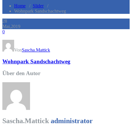
Home
/
Slider
/
Wohnpark Sandschachtweg
28
Mai,2019
0
Von
Sascha.Mattick
Wohnpark Sandschachtweg
Über den Autor
Sascha.Mattick
administrator