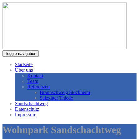
Toggle navigation
Startseite
Über uns
Kontakt
Team
Referenzen
Braunschweig Stöckheim
Salzgitter Thiede
Sandschachtweg
Datenschutz
Impressum
Wohnpark Sandschachtweg